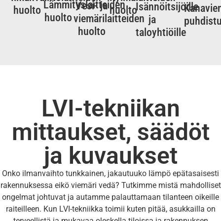
Lämmityslaitteiden
Vesi- ja
Isännöitsijöille
Kanavie
huolto
huolto
huolto
viemärilaitteiden
ja
puhdist
huolto
taloyhtiöille
LVI-tekniikan
mittaukset, säädöt
ja kuvaukset
Onko ilmanvaihto tunkkainen, jakautuuko lämpö epätasaisesti
rakennuksessa eikö viemäri vedä? Tutkimme mistä mahdolliset
ongelmat johtuvat ja autamme palauttamaan tilanteen oikeille
raiteilleen. Kun LVI-tekniikka toimii kuten pitää, asukkailla on
terveellistä ja mukavaa oleskella tiloissa ja rakennuksen