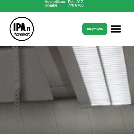
Huoltotilaus-
Puh. 017
lomake
770 0700
Ota yhteyttä