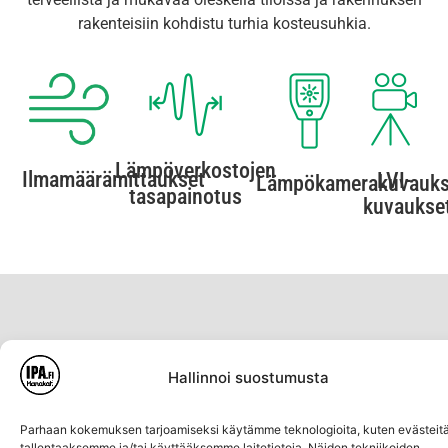
rakenteisiin kohdistu turhia kosteusuhkia.
Lämpöverkostojen
Ilmamäärämittaukset
LVI-
Lämpökamerakuvauks
tasapainotus
kuvaukse
Ota meihin yhteyttä!
Hallinnoi suostumusta
Huoltopyyntö / Kiireellinen
Parhaan kokemuksen tarjoamiseksi käytämme teknologioita, kuten evästeitä
tallentaaksemme ja/tai käyttääksemme laitetietoja. Näiden tekniikoiden