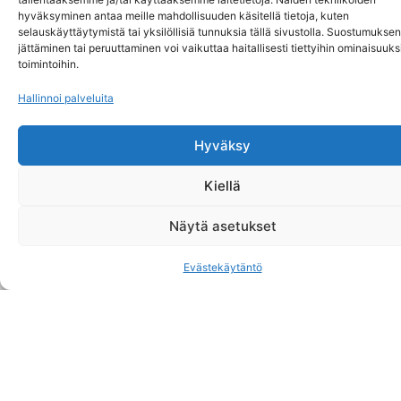
hyväksyminen antaa meille mahdollisuuden käsitellä tietoja, kuten
Vapaa aihe
Tarjouspyyntö
selauskäyttäytymistä tai yksilöllisiä tunnuksia tällä sivustolla. Suostumuksen
jättäminen tai peruuttaminen voi vaikuttaa haitallisesti tiettyihin ominaisuuksi
toimintoihin.
Vuosihuolto
Hallinnoi palveluita
Etunimi ja sukunimi
Hyväksy
Kiellä
Sähköposti
Näytä asetukset
Evästekäytäntö
Puhelinnumero
Osoite