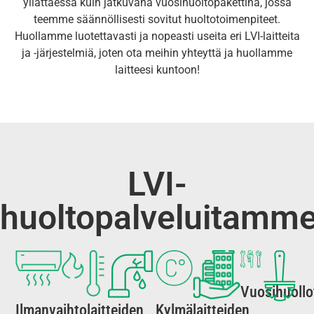
yllättäessä kuin jatkuvana vuosihuoltopakettina, jossa
teemme säännöllisesti sovitut huoltotoimenpiteet.
Huollamme luotettavasti ja nopeasti useita eri LVI-laitteita
ja -järjestelmiä, joten ota meihin yhteyttä ja huollamme
laitteesi kuntoon!
LVI-
huoltopalveluitamm
Vuosihuollo
Ilmanvaihtolaitteiden
Kylmälaitteiden