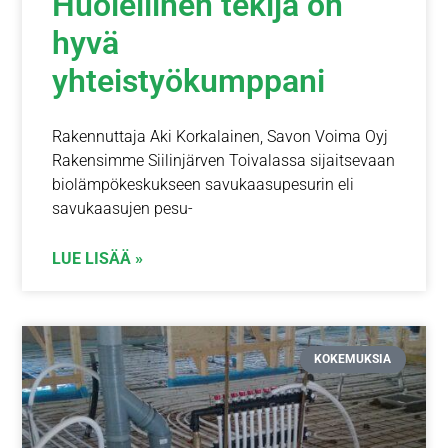
Huolellinen tekijä on
hyvä
yhteistyökumppani
Rakennuttaja Aki Korkalainen, Savon Voima Oyj
Rakensimme Siilinjärven Toivalassa sijaitsevaan
biolämpökeskukseen savukaasupesurin eli
savukaasujen pesu-
LUE LISÄÄ »
KOKEMUKSIA