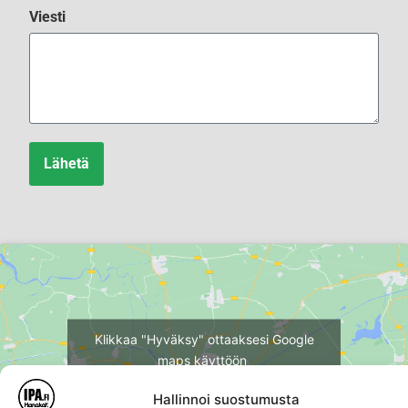
Viesti
Lähetä
Klikkaa "Hyväksy" ottaaksesi Google
maps käyttöön
Evästekäytäntö
Hallinnoi suostumusta