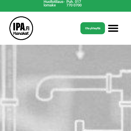
Huoltotilaus-
Puh. 017
lomake
770 0700
Ota yhteyttä