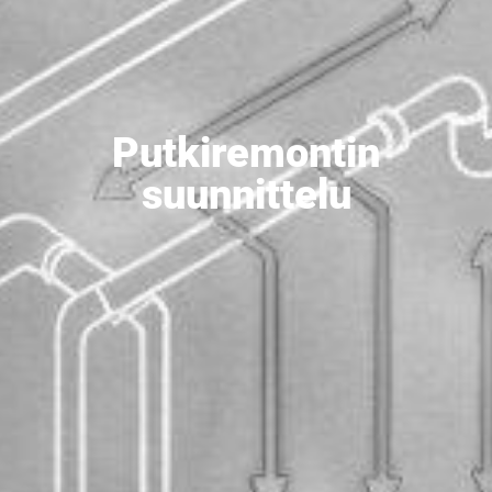
Putkiremontin
suunnittelu