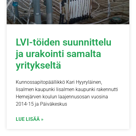
LVI-töiden suunnittelu
ja urakointi samalta
yritykseltä
Kunnossapitopäällikkö Kari Hyyryläinen,
Iisalmen kaupunki Iisalmen kaupunki rakennutti
Hernejärven koulun laajennusosan vuosina
2014-15 ja Päiväkeskus
LUE LISÄÄ »