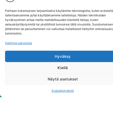
Suostun
Parhaan kokemuksen tarjoamiseksi käytämme teknologioita, kuten evästeitä
tallentaaksemme ja/tai käyttääksemme laitetietoja. Näiden tekniikoiden
hyväksyminen antaa meille mahdollisuuden käsitellä tietoja, kuten
selauskäyttäytymistä tai yksilöllisiä tunnuksia tällä sivustolla. Suostumuksen
jättäminen tai peruuttaminen voi vaikuttaa haitallisesti tiettyihin ominaisuuksi
toimintoihin.
Hallinnoi palveluita
Hyväksy
Kiellä
Näytä asetukset
Evästekäytäntö