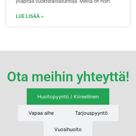
ylläpitää vuokrataloasuntoja. Meillä on noin
LUE LISÄÄ »
Ota meihin yhteyttä!
Huoltopyyntö / Kiireellinen
Vapaa aihe
Tarjouspyyntö
Vuosihuolto