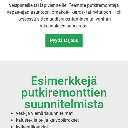
vesipisteille tai läpivienneille. Teemme putkiremontteja
vapaa-ajan asuntoon, omakoti-, kerros- tai rivitaloon – oli
kyseessä sitten uudisrakentaminen tai vanhan
rakennuksen saneeraus.
Pyydä tarjous
Esimerkkejä
putkiremonttien
suunnitelmista
vesi- ja viemärisuunnitelmat
kaluste-, laite- ja kaivopiirrokset
kytkentäkaaviot