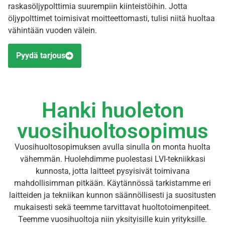
raskasöljypolttimia suurempiin kiinteistöihin. Jotta
öljypolttimet toimisivat moitteettomasti, tulisi niitä huoltaa
vähintään vuoden välein.
Pyydä tarjous
Hanki huoleton
vuosihuoltosopimus
Vuosihuoltosopimuksen avulla sinulla on monta huolta
vähemmän. Huolehdimme puolestasi LVI-tekniikkasi
kunnosta, jotta laitteet pysyisivät toimivana
mahdollisimman pitkään. Käytännössä tarkistamme eri
laitteiden ja tekniikan kunnon säännöllisesti ja suositusten
mukaisesti sekä teemme tarvittavat huoltotoimenpiteet.
Teemme vuosihuoltoja niin yksityisille kuin yrityksille.