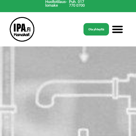
Huoltotilaus-
Puh. 017
lomake
770 0700
Ota yhteyttä