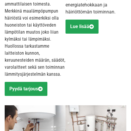
ammattilaisen toimesta.
energiatehokkaan ja
Merkkinä maalämpöpumpun
häiriöttömän toiminnan.
häiriöstä voi esimerkiksi olla
huoneiston tai käyttöveden
Lue lisää
lämpötilan muutos joko liian
kylmäksi tai lämpimäksi.
Huollossa tarkastamme
laitteiston kunnon,
keruunesteiden määrän, säädöt,
varolaitteet sekä sen toiminnan
lämmitysjärjestelmän kanssa.
Pyydä tarjous