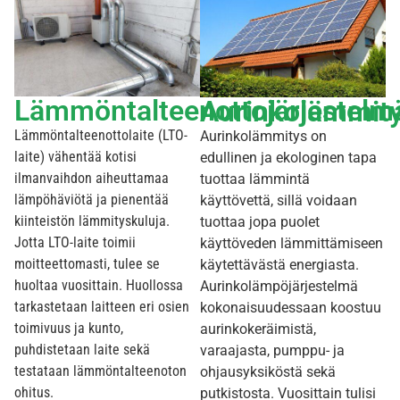
Lämmöntalteenottojärjestelm
Aurinkolämmit
Lämmöntalteenottolaite (LTO-
Aurinkolämmitys on
laite) vähentää kotisi
edullinen ja ekologinen tapa
ilmanvaihdon aiheuttamaa
tuottaa lämmintä
lämpöhäviötä ja pienentää
käyttövettä, sillä voidaan
kiinteistön lämmityskuluja.
tuottaa jopa puolet
Jotta LTO-laite toimii
käyttöveden lämmittämiseen
moitteettomasti, tulee se
käytettävästä energiasta.
huoltaa vuosittain. Huollossa
Aurinkolämpöjärjestelmä
tarkastetaan laitteen eri osien
kokonaisuudessaan koostuu
toimivuus ja kunto,
aurinkokeräimistä,
puhdistetaan laite sekä
varaajasta, pumppu- ja
testataan lämmöntalteenoton
ohjausyksiköstä sekä
ohitus.
putkistosta. Vuosittain tulisi