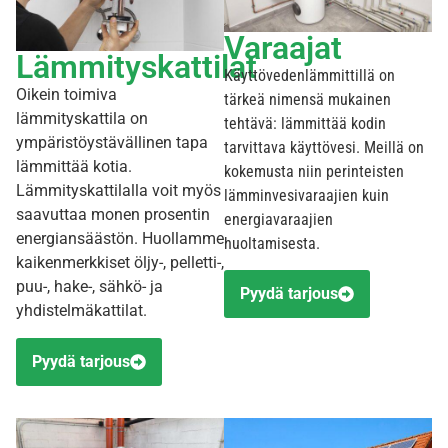
Varaajat
Lämmityskattilat
Käyttövedenlämmittillä on
Oikein toimiva
tärkeä nimensä mukainen
lämmityskattila on
tehtävä: lämmittää kodin
ympäristöystävällinen tapa
tarvittava käyttövesi. Meillä on
lämmittää kotia.
kokemusta niin perinteisten
Lämmityskattilalla voit myös
lämminvesivaraajien kuin
saavuttaa monen prosentin
energiavaraajien
energiansäästön. Huollamme
huoltamisesta.
kaikenmerkkiset öljy-, pelletti-,
puu-, hake-, sähkö- ja
Pyydä tarjous
yhdistelmäkattilat.
Pyydä tarjous