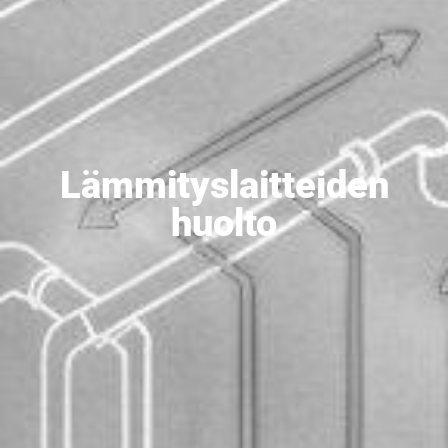
Lämmityslaitteiden
huolto