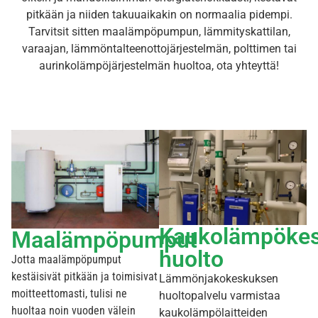
pitkään ja niiden takuuaikakin on normaalia pidempi.
Tarvitsit sitten maalämpöpumpun, lämmityskattilan,
varaajan, lämmöntalteenottojärjestelmän, polttimen tai
aurinkolämpöjärjestelmän huoltoa, ota yhteyttä!
Kaukolämpöke
Maalämpöpumput
huolto​
Jotta maalämpöpumput
kestäisivät pitkään ja toimisivat
Lämmönjakokeskuksen
moitteettomasti, tulisi ne
huoltopalvelu varmistaa
huoltaa noin vuoden välein
kaukolämpölaitteiden