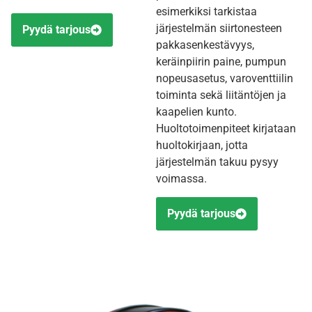
esimerkiksi tarkistaa
järjestelmän siirtonesteen
Pyydä tarjous
pakkasenkestävyys,
keräinpiirin paine, pumpun
nopeusasetus, varoventtiilin
toiminta sekä liitäntöjen ja
kaapelien kunto.
Huoltotoimenpiteet kirjataan
huoltokirjaan, jotta
järjestelmän takuu pysyy
voimassa.
Pyydä tarjous