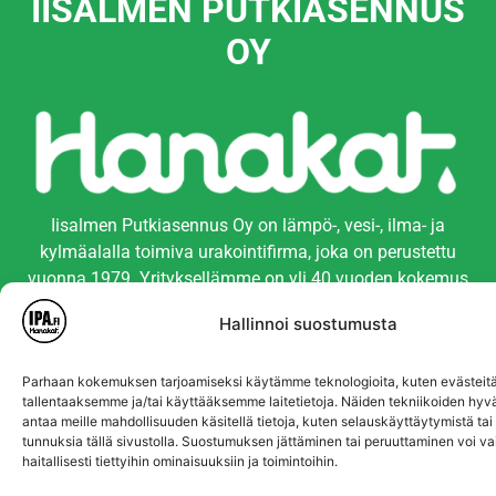
IISALMEN PUTKIASENNUS
OY
Iisalmen Putkiasennus Oy on lämpö-, vesi-, ilma- ja
kylmäalalla toimiva urakointifirma, joka on perustettu
vuonna 1979. Yrityksellämme on yli 40 vuoden kokemus
LVIK-alan töistä ja palveluista. Yrityksemme toimipiste
Hallinnoi suostumusta
sijaitsee Iisalmessa.
Iisalmi, Kajaani, Kiuruvesi, Kuopio, Lapinlahti, Nilsiä,
Parhaan kokemuksen tarjoamiseksi käytämme teknologioita, kuten evästeitä
Pielavesi, Pyhäjärvi, Pyhäntä, Rautavaara, Siilinjärvi,
tallentaaksemme ja/tai käyttääksemme laitetietoja. Näiden tekniikoiden hy
antaa meille mahdollisuuden käsitellä tietoja, kuten selauskäyttäytymistä tai y
Sonkajärvi, Sotkamo, Sukeva, Varpaisjärvi ja Vieremä.
tunnuksia tällä sivustolla. Suostumuksen jättäminen tai peruuttaminen voi va
haitallisesti tiettyihin ominaisuuksiin ja toimintoihin.
Teollisuuskatu 17, 74120 Iisalmi