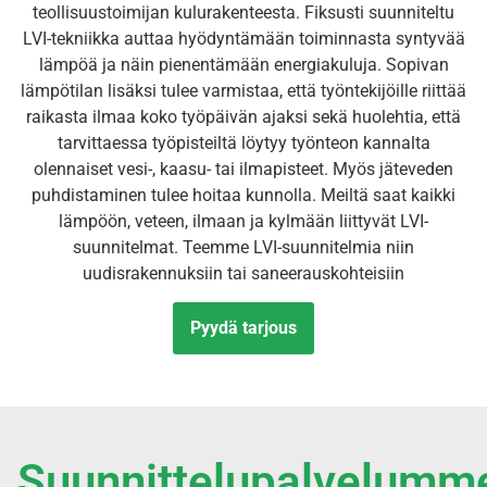
teollisuustoimijan kulurakenteesta. Fiksusti suunniteltu
LVI-tekniikka auttaa hyödyntämään toiminnasta syntyvää
lämpöä ja näin pienentämään energiakuluja. Sopivan
lämpötilan lisäksi tulee varmistaa, että työntekijöille riittää
raikasta ilmaa koko työpäivän ajaksi sekä huolehtia, että
tarvittaessa työpisteiltä löytyy työnteon kannalta
olennaiset vesi-, kaasu- tai ilmapisteet. Myös jäteveden
puhdistaminen tulee hoitaa kunnolla. Meiltä saat kaikki
lämpöön, veteen, ilmaan ja kylmään liittyvät LVI-
suunnitelmat. Teemme LVI-suunnitelmia niin
uudisrakennuksiin tai saneerauskohteisiin
Pyydä tarjous
Suunnittelupalvelumm