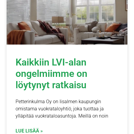
Kaikkiin LVI-alan
ongelmiimme on
löytynyt ratkaisu
Petterinkulma Oy on Iisalmen kaupungin
omistama vuokrataloyhtiö, joka tuottaa ja
ylläpitää vuokrataloasuntoja. Meillä on noin
LUE LISÄÄ »