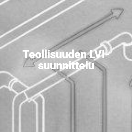
Teollisuuden LVI-
suunnittelu