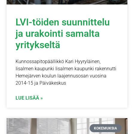
LVI-töiden suunnittelu
ja urakointi samalta
yritykseltä
Kunnossapitopäällikkö Kari Hyyryläinen,
Iisalmen kaupunki Iisalmen kaupunki rakennutti
Hernejärven koulun laajennusosan vuosina
2014-15 ja Päiväkeskus
LUE LISÄÄ »
KOKEMUKSIA