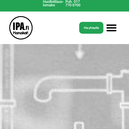
Huoltotilaus-
Puh. 017
lomake
770 0700
Ota yhteyttä