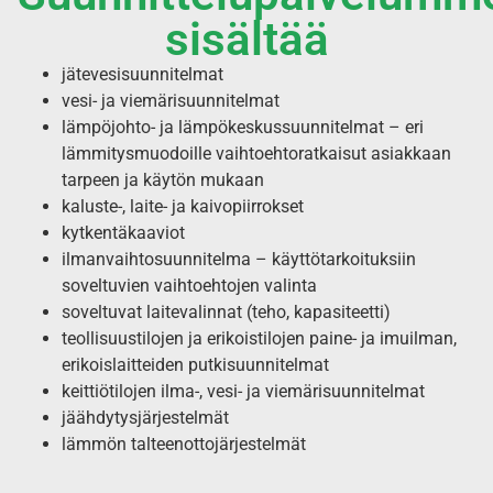
sisältää
jätevesisuunnitelmat
vesi- ja viemärisuunnitelmat
lämpöjohto- ja lämpökeskussuunnitelmat – eri
lämmitysmuodoille vaihtoehtoratkaisut asiakkaan
tarpeen ja käytön mukaan
kaluste-, laite- ja kaivopiirrokset
kytkentäkaaviot
ilmanvaihtosuunnitelma – käyttötarkoituksiin
soveltuvien vaihtoehtojen valinta
soveltuvat laitevalinnat (teho, kapasiteetti)
teollisuustilojen ja erikoistilojen paine- ja imuilman,
erikoislaitteiden putkisuunnitelmat
keittiötilojen ilma-, vesi- ja viemärisuunnitelmat
jäähdytysjärjestelmät
lämmön talteenottojärjestelmät