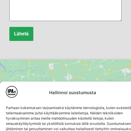
Lähetä
Klikkaa "Hyväksy" ottaaksesi Google
Hallinnoi suostumusta
maps käyttöön
Evästekäytäntö
Parhaan kokemuksen tarjoamiseksi käytämme teknologioita, kuten evästeitä
tallentaaksemme ja/tai käyttääksemme laitetietoja. Näiden tekniikoiden
Suostun
hyväksyminen antaa meille mahdollisuuden käsitellä tietoja, kuten
selauskäyttäytymistä tai yksilöllisiä tunnuksia tällä sivustolla. Suostumuksen
jättäminen tai peruuttaminen voi vaikuttaa haitallisesti tiettyihin ominaisuuksi