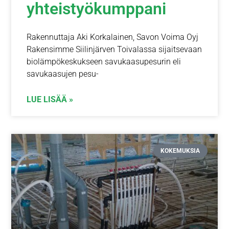
yhteistyökumppani
Rakennuttaja Aki Korkalainen, Savon Voima Oyj
Rakensimme Siilinjärven Toivalassa sijaitsevaan
biolämpökeskukseen savukaasupesurin eli
savukaasujen pesu-
LUE LISÄÄ »
KOKEMUKSIA