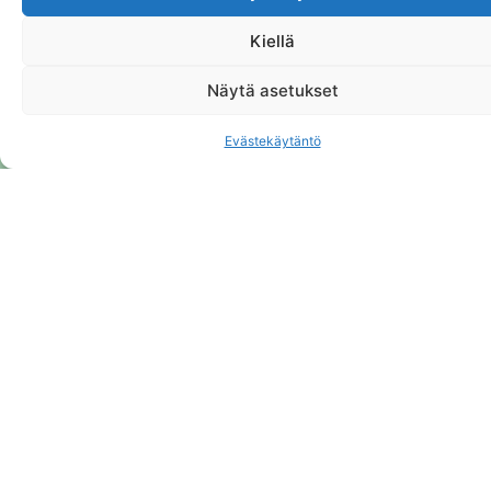
Klikkaa "Hyväksy" ottaaksesi Google
Kiellä
maps käyttöön
Evästekäytäntö
Näytä asetukset
Suostun
Evästekäytäntö