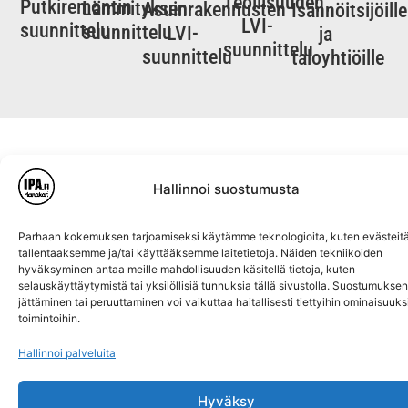
Teollisuuden
Putkiremontin
Lämmityksen
Asuinrakennusten
Isännöitsijöille
LVI-
suunnittelu
suunnittelu
LVI-
ja
suunnittelu
suunnittelu
taloyhtiöille
Hallinnoi suostumusta
Tutustu töihimme
Parhaan kokemuksen tarjoamiseksi käytämme teknologioita, kuten evästeitä
tallentaaksemme ja/tai käyttääksemme laitetietoja. Näiden tekniikoiden
hyväksyminen antaa meille mahdollisuuden käsitellä tietoja, kuten
selauskäyttäytymistä tai yksilöllisiä tunnuksia tällä sivustolla. Suostumuksen
jättäminen tai peruuttaminen voi vaikuttaa haitallisesti tiettyihin ominaisuuksi
toimintoihin.
Hallinnoi palveluita
Hyväksy