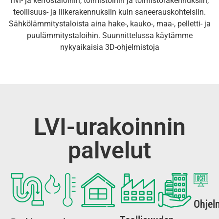
rivi- ja kerrostaloihin, toimistoihin ja toimistorakennuksiin,
teollisuus- ja liikerakennuksiin kuin saneerauskohteisiin.
Sähkölämmitystaloista aina hake-, kauko-, maa-, pelletti- ja
puulämmitystaloihin. Suunnittelussa käytämme
nykyaikaisia 3D-ohjelmistoja
LVI-urakoinnin
palvelut
Ohjel