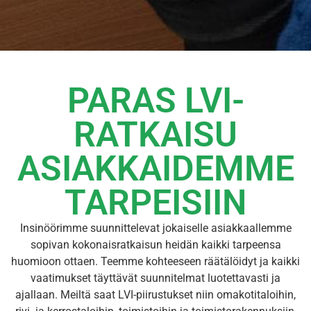
PARAS LVI-
RATKAISU
ASIAKKAIDEMME
TARPEISIIN
Insinöörimme suunnittelevat jokaiselle asiakkaallemme
sopivan kokonaisratkaisun heidän kaikki tarpeensa
huomioon ottaen. Teemme kohteeseen räätälöidyt ja kaikki
vaatimukset täyttävät suunnitelmat luotettavasti ja
ajallaan. Meiltä saat LVI-piirustukset niin omakotitaloihin,