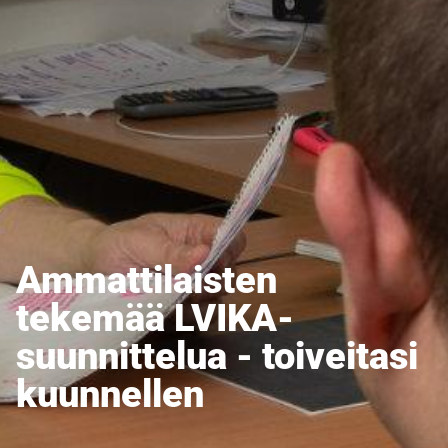
Ammattilaisten
tekemää LVIKA-
suunnittelua - toiveitasi
kuunnellen