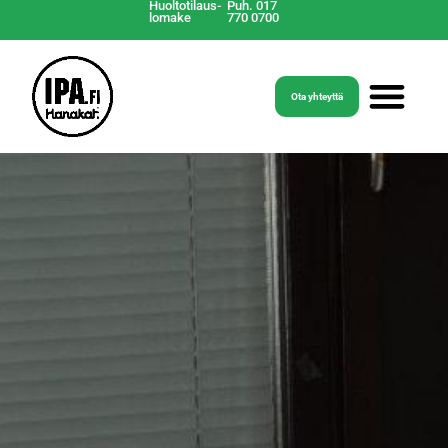
Huoltotilaus-
Puh. 017
lomake
770 0700
Ota yhteyttä