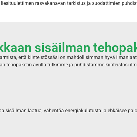
liesituulettimen rasvakanavan tarkistus ja suodattimien puhdis
kkaan sisäilman tehopak
armista, että kiinteistössäsi on mahdollisimman hyvä ilmanlaat
an tehopaketin avulla tutkimme ja puhdistamme kiinteistösi il
 sisäilman laatua, vähentää energiakulutusta ja ehkäisee palotu