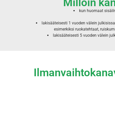
Milloin ka
kun huomaat sisäilm
lakisääteisesti 1 vuoden välein julkisi
esimerkiksi ruokatehtaat, ruiskuma
lakisääteisesti 5 vuoden välein jul
Ilmanvaihtokanav