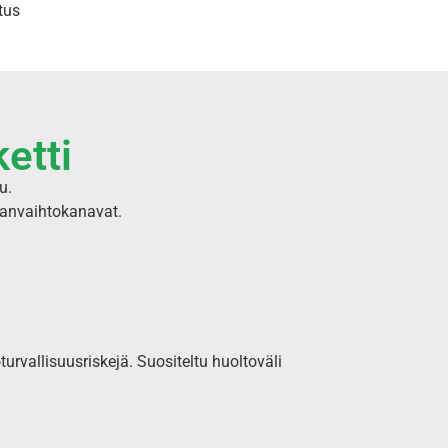
tus
etti
u.
manvaihtokanavat.
rvallisuusriskejä. Suositeltu huoltoväli