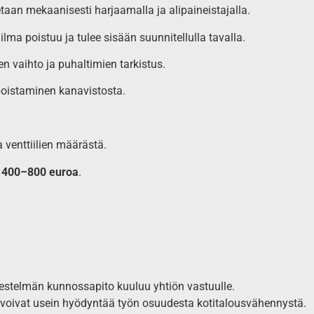
aan mekaanisesti harjaamalla ja alipaineistajalla.
ilma poistuu ja tulee sisään suunnitellulla tavalla.
n vaihto ja puhaltimien tarkistus.
poistaminen kanavistosta.
 venttiilien määrästä.
n
400–800 euroa
.
jestelmän kunnossapito kuuluu yhtiön vastuulle.
oivat usein hyödyntää työn osuudesta kotitalousvähennystä.