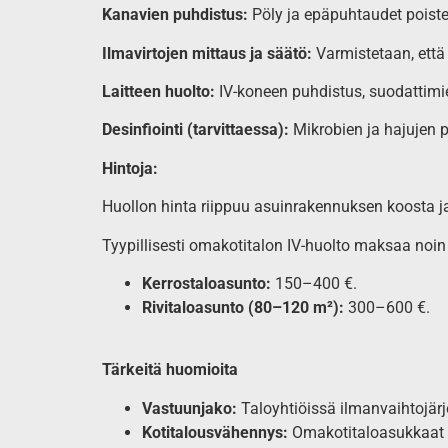
Kanavien puhdistus:
Pöly ja epäpuhtaudet poistet
Ilmavirtojen mittaus ja säätö:
Varmistetaan, että 
Laitteen huolto:
IV-koneen puhdistus, suodattimie
Desinfiointi (tarvittaessa):
Mikrobien ja hajujen 
Hintoja:
Huollon hinta riippuu asuinrakennuksen koosta ja
Tyypillisesti omakotitalon IV-huolto maksaa noi
Kerrostaloasunto:
150–400 €.
Rivitaloasunto (80–120 m²):
300–600 €.
Tärkeitä huomioita
Vastuunjako:
Taloyhtiöissä ilmanvaihtojär
Kotitalousvähennys:
Omakotitaloasukkaat v