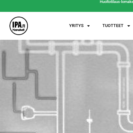
Huoltotilaus-lomak
YRITYS
TUOTTEET