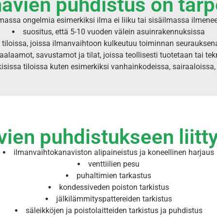
navien puhdistus on tar
assa ongelmia esimerkiksi ilma ei liiku tai sisäilmassa ilmenee
suositus, että 5-10 vuoden välein asuinrakennuksissa
ssa tiloissa, joissa ilmanvaihtoon kulkeutuu toiminnan seurau
alaamot, savustamot ja tilat, joissa teollisesti tuotetaan tai te
kisissa tiloissa kuten esimerkiksi vanhainkodeissa, sairaaloissa, 
ien puhdistukseen liitty
ilmanvaihtokanaviston alipaineistus ja koneellinen harjaus
venttiilien pesu
puhaltimien tarkastus
kondessiveden poiston tarkistus
jälkilämmityspattereiden tarkistus
säleikköjen ja poistolaitteiden tarkistus ja puhdistus