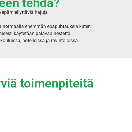
peen tehdä?
 epämiellyttäviä hajuja
ksena normaalia enemmän epäpuhtauksia kuten
knisesti käytetään palavaa nestettä
kouluissa, hotelleissa ja ravintoloissa
viä toimenpiteitä