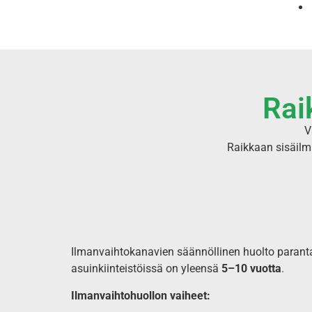
Rai
V
Raikkaan sisäilm
Ilmanvaihtokanavien säännöllinen huolto parantaa
asuinkiinteistöissä on yleensä
5–10 vuotta
.
Ilmanvaihtohuollon vaiheet: