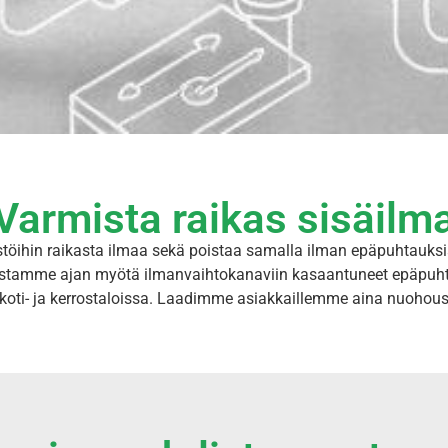
Varmista raikas sisäilm
töihin raikasta ilmaa sekä poistaa samalla ilman epäpuhtauksia 
stamme ajan myötä ilmanvaihtokanaviin kasaantuneet epäpuhtaud
makoti- ja kerrostaloissa. Laadimme asiakkaillemme aina nuoho