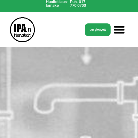
Huoltotilaus-
Puh. 017
lomake
770 0700
Ota yhteyttä