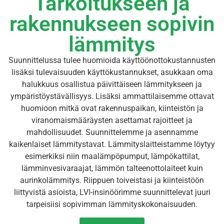
Tarkoitukseen ja
rakennukseen sopivin
lämmitys
Suunnittelussa tulee huomioida käyttöönottokustannusten
lisäksi tulevaisuuden käyttökustannukset, asukkaan oma
halukkuus osallistua päivittäiseen lämmitykseen ja
ympäristöystävällisyys. Lisäksi ammattilaisemme ottavat
huomioon mitkä ovat rakennuspaikan, kiinteistön ja
viranomaismääräysten asettamat rajoitteet ja
mahdollisuudet. Suunnittelemme ja asennamme
kaikenlaiset lämmitystavat. Lämmityslaitteistamme löytyy
esimerkiksi niin maalämpöpumput, lämpökattilat,
lämminvesivaraajat, lämmön talteenottolaiteet kuin
aurinkolämmitys. Riippuen toiveistasi ja kiinteistöön
liittyvistä asioista, LVI-insinöörimme suunnittelevat juuri
tarpeisiisi sopivimman lämmityskokonaisuuden.