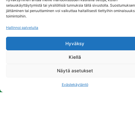
maps käyttöön
selauskäyttäytymistä tai yksilöllisiä tunnuksia tällä sivustolla. Suostumuksen
Evästekäytäntö
jättäminen tai peruuttaminen voi vaikuttaa haitallisesti tiettyihin ominaisuuksi
toimintoihin.
Suostun
Hallinnoi palveluita
Hyväksy
Kiellä
Näytä asetukset
Evästekäytäntö