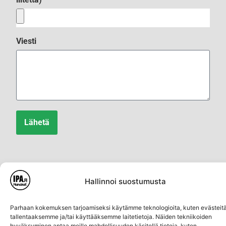
Viesti
Lähetä
Hallinnoi suostumusta
Parhaan kokemuksen tarjoamiseksi käytämme teknologioita, kuten evästeitä
tallentaaksemme ja/tai käyttääksemme laitetietoja. Näiden tekniikoiden
Klikkaa "Hyväksy" ottaaksesi Google
hyväksyminen antaa meille mahdollisuuden käsitellä tietoja, kuten