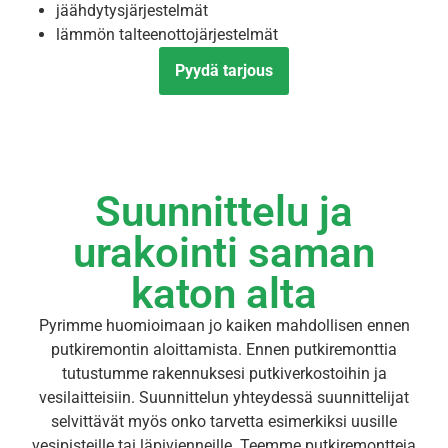
jäähdytysjärjestelmät
lämmön talteenottojärjestelmät
Pyydä tarjous
Suunnittelu ja
urakointi saman
katon alta
Pyrimme huomioimaan jo kaiken mahdollisen ennen
putkiremontin aloittamista. Ennen putkiremonttia
tutustumme rakennuksesi putkiverkostoihin ja
vesilaitteisiin. Suunnittelun yhteydessä suunnittelijat
selvittävät myös onko tarvetta esimerkiksi uusille
vesipisteille tai läpivienneille. Teemme putkiremontteja