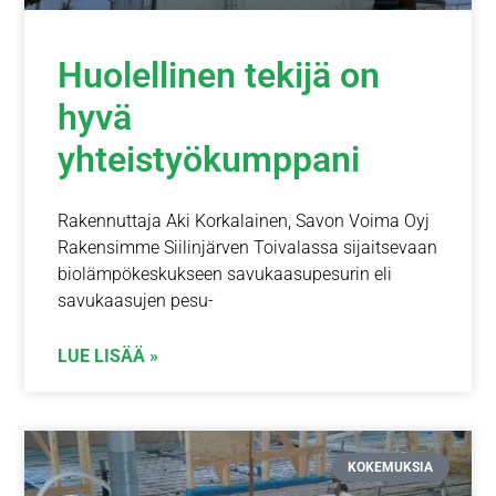
Huolellinen tekijä on
hyvä
yhteistyökumppani
Rakennuttaja Aki Korkalainen, Savon Voima Oyj
Rakensimme Siilinjärven Toivalassa sijaitsevaan
biolämpökeskukseen savukaasupesurin eli
savukaasujen pesu-
LUE LISÄÄ »
KOKEMUKSIA