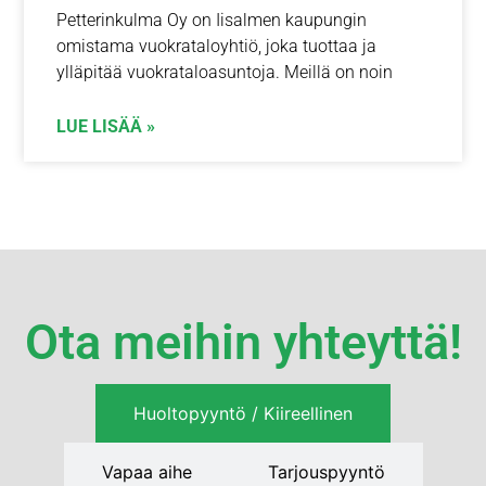
Petterinkulma Oy on Iisalmen kaupungin
omistama vuokrataloyhtiö, joka tuottaa ja
ylläpitää vuokrataloasuntoja. Meillä on noin
LUE LISÄÄ »
Ota meihin yhteyttä!
Huoltopyyntö / Kiireellinen
Vapaa aihe
Tarjouspyyntö