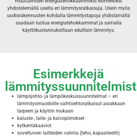
muuttamisen energiatehokkaammiksi esimerkiksi
yhdistelemällä useita eri lämmitysratkaisuja. Usein myös
uudisrakennusten kohdalla lämmitystapoja yhdistämällä
saadaan luotua energiatehokkaimmat ja samalla
käyttökustannuksiltaan edullisin lämmitys.
Esimerkkejä
lämmityssuunnitelmis
lämpöjohto- ja lämpökeskussuunnitelmat – eri
lämmitysmuodoille vaihtoehtoratkaisut asiakkaan
tarpeen ja käytön mukaan
kaluste-, laite- ja kaivopiirrokset
kytkentäkaaviot
soveltuvien laitteiden valinta (teho, kapasiteetti)