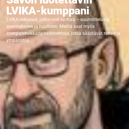
LVIKA-kumppani
LVIKA-ratkaisut, joihin voit luottaa – suunnittelusta
asennukseen ja huoltoon. Meiltä saat myös
energiatehokkaita vaihtoehtoja, jotka säästävät rahaa ja
ympäristöä.