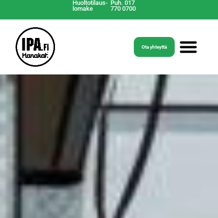
Huoltotilaus-
Puh. 017
lomake
770 0700
Ota yhteyttä