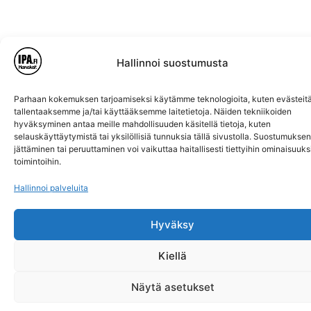
Hallinnoi suostumusta
Katso Hanakat -lehden tarjoukset
Parhaan kokemuksen tarjoamiseksi käytämme teknologioita, kuten evästeitä
tallentaaksemme ja/tai käyttääksemme laitetietoja. Näiden tekniikoiden
hyväksyminen antaa meille mahdollisuuden käsitellä tietoja, kuten
selauskäyttäytymistä tai yksilöllisiä tunnuksia tällä sivustolla. Suostumuksen
jättäminen tai peruuttaminen voi vaikuttaa haitallisesti tiettyihin ominaisuuksi
toimintoihin.
Hallinnoi palveluita
Hyväksy
Kiellä
Näytä asetukset