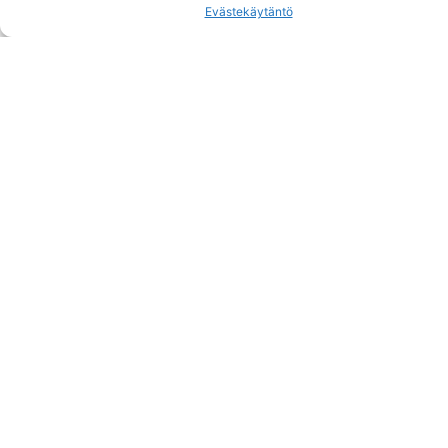
Evästekäytäntö
ME PALVELEMME
Katso yhteystiedot
Myynti
Katso yhteystiedot