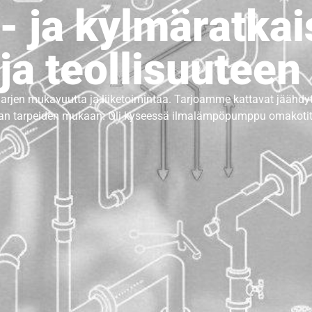
 ja kylmäratkais
 ja teollisuuteen
arjen mukavuutta ja liiketoimintaa. Tarjoamme kattavat
jäähdyt
n tarpeiden mukaan. Oli kyseessä ilmalämpöpumppu omakotitalo