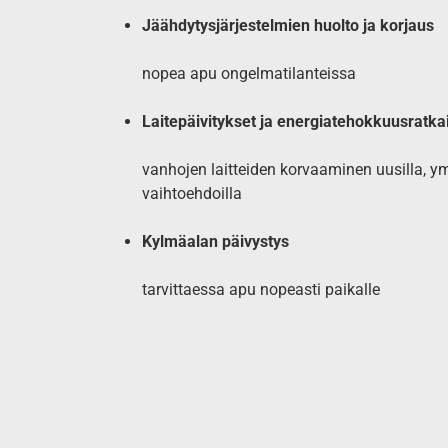
Jäähdytysjärjestelmien huolto ja korjaus
nopea apu ongelmatilanteissa
Laitepäivitykset ja energiatehokkuusratka
vanhojen laitteiden korvaaminen uusilla, ym
vaihtoehdoilla
Kylmäalan päivystys
tarvittaessa apu nopeasti paikalle