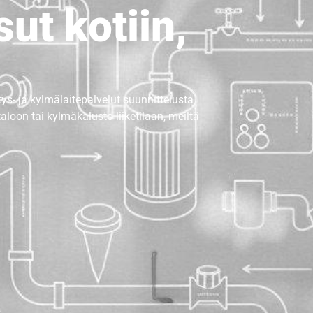
ut kotiin,
ys- ja kylmälaitepalvelut
suunnittelusta
on tai kylmäkalusto liiketilaan, meiltä