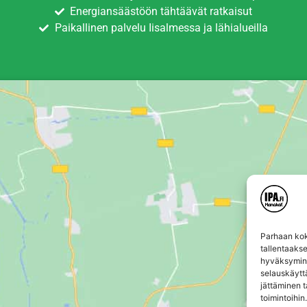
Energiansäästöön tähtäävät ratkaisut
Paikallinen palvelu Iisalmessa ja lähialueilla
Parhaan kok
tallentaaks
hyväksymine
selauskäyttä
jättäminen t
toimintoihin.