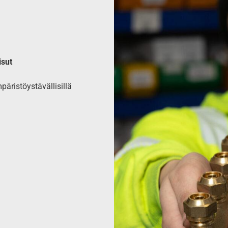
isut
päristöystävällisillä