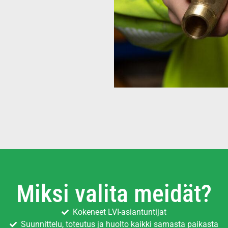
Miksi valita meidät?
Kokeneet LVI-asiantuntijat
Suunnittelu, toteutus ja huolto kaikki samasta paikasta