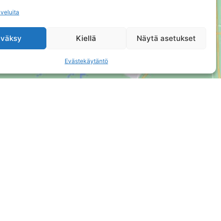
lveluita
väksy
Kiellä
Näytä asetukset
Evästekäytäntö