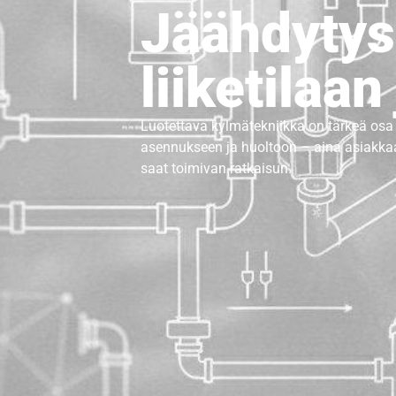
Jäähdytys-
liiketilaan
Luotettava
kylmätekniikka
on tärkeä osa 
asennukseen ja huoltoon – aina asiakkaa
saat toimivan ratkaisun.