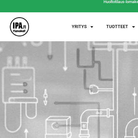
Huoltotilaus-lomak
YRITYS
TUOTTEET