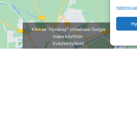
Hallinnoi pa
Hy
Klikkaa "Hyväksy" ottaaksesi Google
maps käyttöön
Evästekäytäntö
Suostun